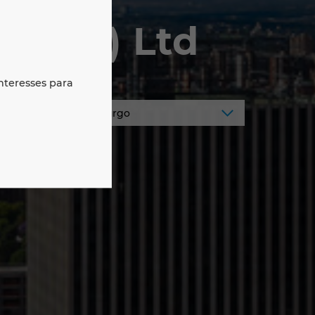
(Pty) Ltd
nteresses para