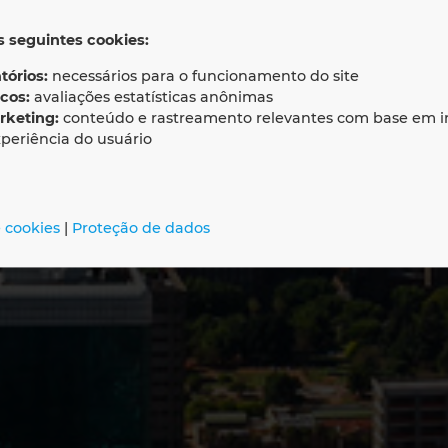
LAN SOFTWARE 
os seguintes cookies:
tórios:
necessários para o funcionamento do site
icos:
avaliações estatísticas anônimas
rketing:
conteúdo e rastreamento relevantes com base em i
periência do usuário
 cookies
|
Proteção de dados