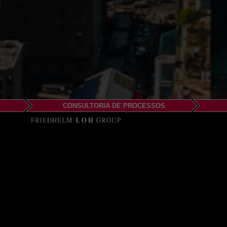
CONSULTORIA DE PROCESSOS
EPLAN SOF
123, Terrace Road Seb
P.O. Box 462, Edenvale
1610 Johannesburg