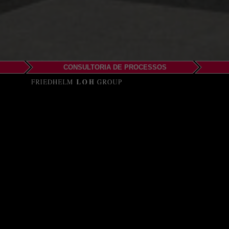
CONSULTORIA DE PROCESSOS
EPLAN Gmb
Training sit
An der Markthalle 3 – 5
09111 Chemnitz
Phone: +49 (0)371 2621