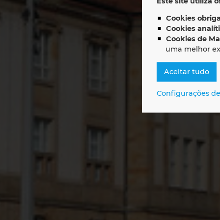
Este site utiliza 
Cookies obriga
Tra
Cookies analít
Cookies de Ma
uma melhor ex
Aceitar tudo
Configurações de